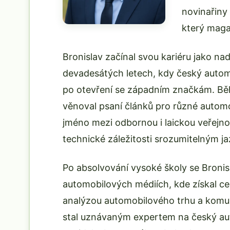
novinařiny 
který maga
Bronislav začínal svou kariéru jako n
devadesátých letech, kdy český autom
po otevření se západním značkám. Běh
věnoval psaní článků pro různé automo
jméno mezi odbornou i laickou veřejno
technické záležitosti srozumitelným j
Po absolvování vysoké školy se Bronisl
automobilových médiích, kde získal ce
analýzou automobilového trhu a komuni
stal uznávaným expertem na český aut