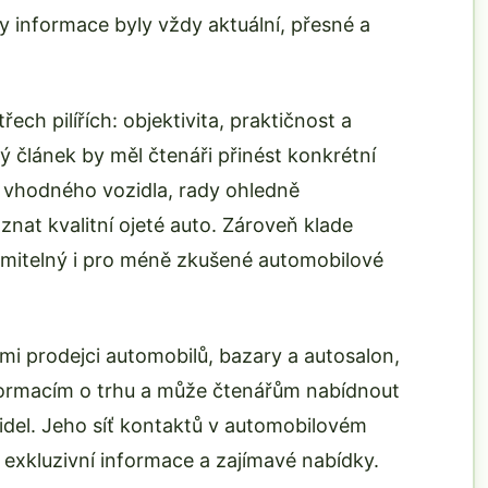
by informace byly vždy aktuální, přesné a
řech pilířích: objektivita, praktičnost a
dý článek by měl čtenáři přinést konkrétní
u vhodného vozidla, rady ohledně
znat kvalitní ojeté auto. Zároveň klade
umitelný i pro méně zkušené automobilové
mi prodejci automobilů, bazary a autosalon,
formacím o trhu a může čtenářům nabídnout
idel. Jeho síť kontaktů v automobilovém
exkluzivní informace a zajímavé nabídky.