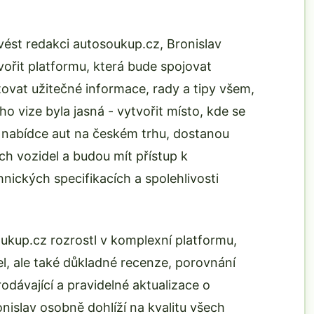
 vést redakci autosoukup.cz, Bronislav
tvořit platformu, která bude spojovat
tovat užitečné informace, rady a tipy všem,
o vize byla jasná - vytvořit místo, kde se
í nabídce aut na českém trhu, dostanou
ých vozidel a budou mít přístup k
nických specifikacích a spolehlivosti
kup.cz rozrostl v komplexní platformu,
el, ale také důkladné recenze, porovnání
rodávající a pravidelné aktualizace o
islav osobně dohlíží na kvalitu všech