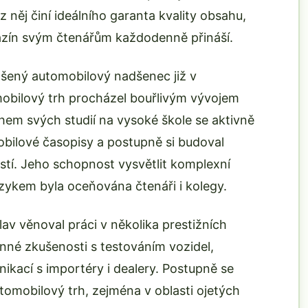
z něj činí ideálního garanta kvality obsahu,
zín svým čtenářům každodenně přináší.
adšený automobilový nadšenec již v
obilový trh procházel bouřlivým vývojem
em svých studií na vysoké škole se aktivně
bilové časopisy a postupně si budoval
stí. Jeho schopnost vysvětlit komplexní
azykem byla oceňována čtenáři i kolegy.
av věnoval práci v několika prestižních
nné zkušenosti s testováním vozidel,
kací s importéry i dealery. Postupně se
omobilový trh, zejména v oblasti ojetých