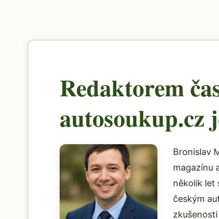
Redaktorem čas
autosoukup.cz j
Bronislav M
magazínu a
několik le
českým aut
zkušenosti