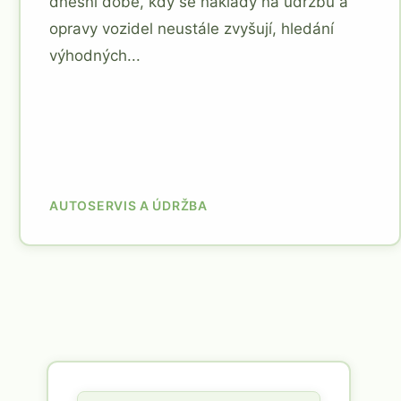
dnešní době, kdy se náklady na údržbu a
opravy vozidel neustále zvyšují, hledání
výhodných...
AUTOSERVIS A ÚDRŽBA