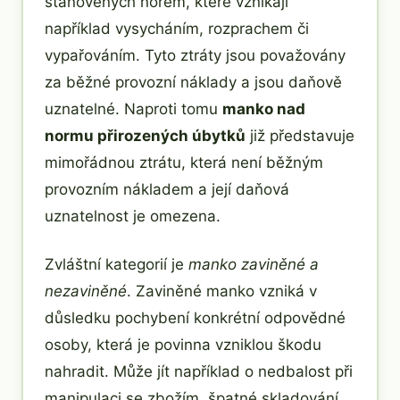
stanovených norem, které vznikají
například vysycháním, rozprachem či
vypařováním. Tyto ztráty jsou považovány
za běžné provozní náklady a jsou daňově
uznatelné. Naproti tomu
manko nad
normu přirozených úbytků
již představuje
mimořádnou ztrátu, která není běžným
provozním nákladem a její daňová
uznatelnost je omezena.
Zvláštní kategorií je
manko zaviněné a
nezaviněné
. Zaviněné manko vzniká v
důsledku pochybení konkrétní odpovědné
osoby, která je povinna vzniklou škodu
nahradit. Může jít například o nedbalost při
manipulaci se zbožím, špatné skladování