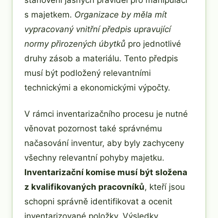
stanovení jasných pravidel pro manipulaci
s majetkem.
Organizace by měla mít
vypracovaný vnitřní předpis upravující
normy přirozených úbytků
pro jednotlivé
druhy zásob a materiálu. Tento předpis
musí být podložený relevantními
technickými a ekonomickými výpočty.
V rámci inventarizačního procesu je nutné
věnovat pozornost také správnému
načasování inventur, aby byly zachyceny
všechny relevantní pohyby majetku.
Inventarizační komise musí být složena
z kvalifikovaných pracovníků
, kteří jsou
schopni správně identifikovat a ocenit
inventarizované položky. Výsledky