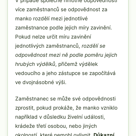
V případě společné hmotné odpovědnosti
více zaměstnanců se odpovědnost za
manko rozdělí mezi jednotlivé
zaměstnance podle jejich míry zavinění.
Pokud nelze určit míru zavinění
jednotlivých zaměstnanců,
rozdělí se
odpovědnost mezi ně podle poměru jejich
hrubých výdělků
, přičemž výdělek
vedoucího a jeho zástupce se započítává
ve dvojnásobné výši.
Zaměstnanec se může své odpovědnosti
zprostit, pokud prokáže, že manko vzniklo
například v důsledku živelní události,
krádeže třetí osobou, nebo jiných
okolností, které nemohl ovlivnit.
Důkazní