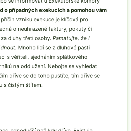
 nebo se informovat u Exekutorské komory
ed o případných exekucích a pomohou vám
příčin vzniku exekuce je klíčová pro
jedná o neuhrazené faktury, pokuty či
í za dluhy třetí osoby.
Pamatujte, že i
ádnout.
Mnoho lidí se z dluhové pasti
ci s věřiteli, sjednáním splátkového
níků na oddlužení. Nebojte se vyhledat
ím dříve se do toho pustíte, tím dříve se
u s čistým štítem.
dnes jednodušší než kdy dříve. Existuje