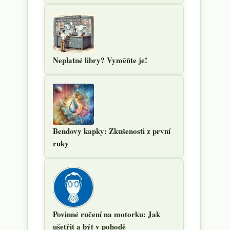
Neplatné libry? Vyměňte je!
Bendovy kapky: Zkušenosti z první
ruky
Povinné ručení na motorku: Jak
ušetřit a být v pohodě