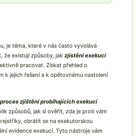
, je téma, které v nás často vyvolává
t, že existují způsoby, jak
zjistění exekucí
fektivně pracovat. Získat přehled o
 k jejich řešení a k opětovnému nastolení
proces zjištění probíhajících exekucí
lik způsobů, jak si ověřit, zda je proti vám
ejstříky, obrátit se na exekutorskou
lní evidence exekucí. Tyto nástroje vám