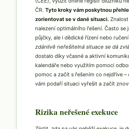
(CEE), využít online registr dlužníků
ČR.
Tyto kroky vám poskytnou přehl
zorientovat se v dané situaci.
Znalost 
nalezení optimálního řešení. Často se 
půjčky, ale i dědické řízení nebo ručen
zdánlivě neřešitelná situace se dá zvl
dostalo díky včasné a aktivní komunika
kalendáře nebo využitím pomoci odbor
pomoc a začít s řešením co nejdříve – č
vám podaří situaci vyřešit a začít znov
Rizika neřešené exekuce
Zjistit, zda na vás neběží exekuce, je 