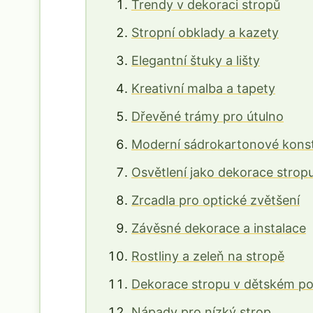
Trendy v dekoraci stropů
Stropní obklady a kazety
Elegantní štuky a lišty
Kreativní malba a tapety
Dřevěné trámy pro útulno
Moderní sádrokartonové kons
Osvětlení jako dekorace strop
Zrcadla pro optické zvětšení
Závěsné dekorace a instalace
Rostliny a zeleň na stropě
Dekorace stropu v dětském po
Nápady pro nízký strop