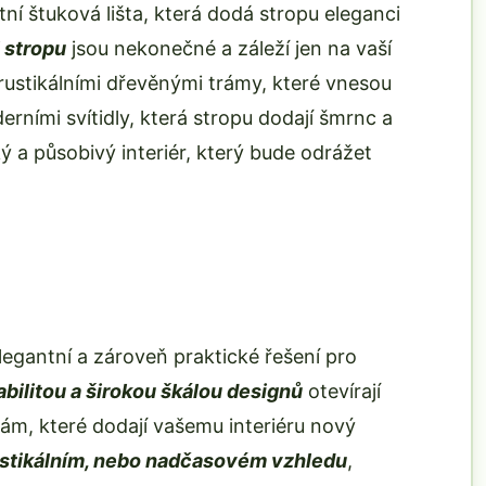
ní štuková lišta, která dodá stropu eleganci
 stropu
jsou nekonečné a záleží jen na vaší
ad rustikálními dřevěnými trámy, které vnesou
erními svítidly, která stropu dodají šmrnc a
 a působivý interiér, který bude odrážet
legantní a zároveň praktické řešení pro
abilitou a širokou škálou designů
otevírají
ám, které dodají vašemu interiéru nový
ustikálním, nebo nadčasovém vzhledu
,