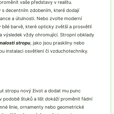
roměnit vaše představy v realitu.
y s decentním zdobením, které dodají
nce a útulnosti. Nebo zvolte moderní
ílé barvě, které opticky zvětší a prosvětlí
 a výsledek vždy ohromující. Stropní obklady
nalosti stropu
, jako jsou praskliny nebo
u instalaci osvětlení či vzduchotechniky.
out stropu nový život a dodat mu punc
v podobě štuků a lišt dokáží proměnit fádní
emné linie, ornamenty nebo geometrické