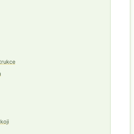
trukce
u
koji