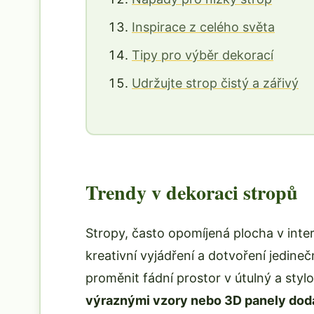
Inspirace z celého světa
Tipy pro výběr dekorací
Udržujte strop čistý a zářivý
Trendy v dekoraci stropů
Stropy, často opomíjená plocha v inter
kreativní vyjádření a dotvoření jedine
proměnit fádní prostor v útulný a sty
výraznými vzory nebo 3D panely doda