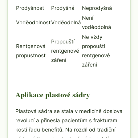
Prodyšnost
Prodyšná
Neprodyšná
Není
Voděodolnost
Voděodolná
voděodolná
Ne vždy
Propouští
Rentgenová
propouští
rentgenové
propustnost
rentgenové
záření
záření
Aplikace plastové sádry
Plastová sádra se stala v medicíně doslova
revolucí a přinesla pacientům s frakturami
kostí řadu benefitů. Na rozdíl od tradiční