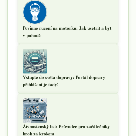
Povinné ručení na motorku: Jak ušetřit a být
v pohodě
Vstupte do světa dopravy: Portál dopravy
přihlášení je tady!
Živnostenský list: Průvodce pro začátečníky
krok za krokem