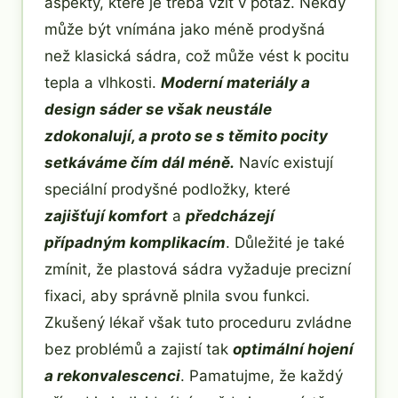
aspekty, které je třeba vzít v potaz. Někdy
může být vnímána jako méně prodyšná
než klasická sádra, což může vést k pocitu
tepla a vlhkosti.
Moderní materiály a
design sáder se však neustále
zdokonalují, a proto se s těmito pocity
setkáváme čím dál méně.
Navíc existují
speciální prodyšné podložky, které
zajišťují komfort
a
předcházejí
případným komplikacím
. Důležité je také
zmínit, že plastová sádra vyžaduje precizní
fixaci, aby správně plnila svou funkci.
Zkušený lékař však tuto proceduru zvládne
bez problémů a zajistí tak
optimální hojení
a rekonvalescenci
. Pamatujme, že každý