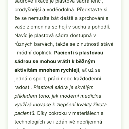
sádrové fixace je plastová sádra lehčí,
prodyšnější a voděodolná. Představte si,
že se nemusíte bát deště a sprchování a
vaše zlomenina se hojí v suchu a pohodlí.
Navíc je plastová sádra dostupná v
různých barvách, takže se z nutnosti stává
i módní doplněk.
Pacienti s plastovou
sádrou se mohou vrátit k běžným
aktivitám mnohem rychleji
, ať už se
jedná o sport, práci nebo každodenní
radosti.
Plastová sádra je skvělým
příkladem toho, jak moderní medicína
využívá inovace k zlepšení kvality života
pacientů.
Díky pokroku v materiálech a
technologiích se i zdánlivě nepříjemná