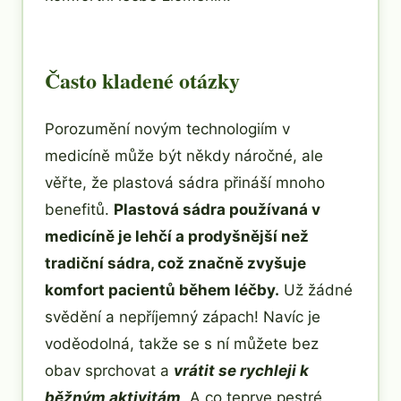
Často kladené otázky
Porozumění novým technologiím v
medicíně může být někdy náročné, ale
věřte, že plastová sádra přináší mnoho
benefitů.
Plastová sádra používaná v
medicíně je lehčí a prodyšnější než
tradiční sádra, což značně zvyšuje
komfort pacientů během léčby.
Už žádné
svědění a nepříjemný zápach! Navíc je
voděodolná, takže se s ní můžete bez
obav sprchovat a
vrátit se rychleji k
běžným aktivitám
. A co teprve pestré