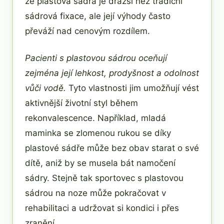
že plastová sádra je dražší než tradiční
sádrová fixace, ale její výhody často
převáží nad cenovým rozdílem.
Pacienti s plastovou sádrou oceňují
zejména její lehkost, prodyšnost a odolnost
vůči vodě.
Tyto vlastnosti jim umožňují vést
aktivnější životní styl během
rekonvalescence. Například, mladá
maminka se zlomenou rukou se díky
plastové sádře může bez obav starat o své
dítě, aniž by se musela bát namočení
sádry. Stejně tak sportovec s plastovou
sádrou na noze může pokračovat v
rehabilitaci a udržovat si kondici i přes
zranění.