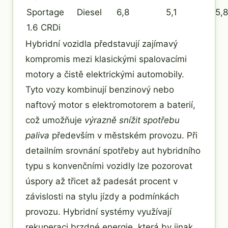
Sportage
Diesel
6,8
5,1
5,8
1.6 CRDi
Hybridní vozidla představují zajímavý
kompromis mezi klasickými spalovacími
motory a čistě elektrickými automobily.
Tyto vozy kombinují benzinový nebo
naftový motor s elektromotorem a baterií,
což umožňuje
výrazně snížit spotřebu
paliva
především v městském provozu. Při
detailním srovnání spotřeby aut hybridního
typu s konvenčními vozidly lze pozorovat
úspory až třicet až padesát procent v
závislosti na stylu jízdy a podmínkách
provozu. Hybridní systémy využívají
rekuperaci brzdné energie, která by jinak