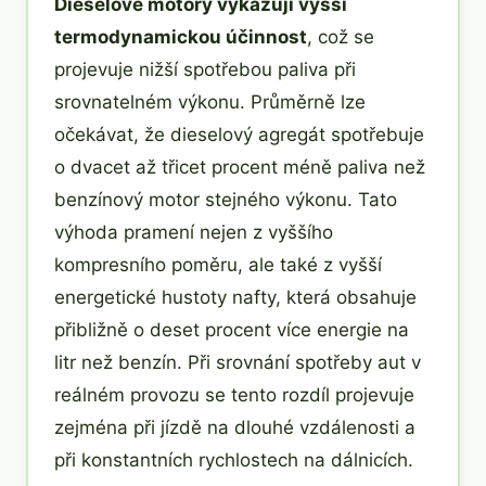
Dieselové motory vykazují vyšší
termodynamickou účinnost
, což se
projevuje nižší spotřebou paliva při
srovnatelném výkonu. Průměrně lze
očekávat, že dieselový agregát spotřebuje
o dvacet až třicet procent méně paliva než
benzínový motor stejného výkonu. Tato
výhoda pramení nejen z vyššího
kompresního poměru, ale také z vyšší
energetické hustoty nafty, která obsahuje
přibližně o deset procent více energie na
litr než benzín. Při srovnání spotřeby aut v
reálném provozu se tento rozdíl projevuje
zejména při jízdě na dlouhé vzdálenosti a
při konstantních rychlostech na dálnicích.