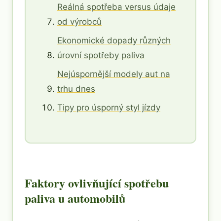
Reálná spotřeba versus údaje
od výrobců
Ekonomické dopady různých
úrovní spotřeby paliva
Nejúspornější modely aut na
trhu dnes
Tipy pro úsporný styl jízdy
Faktory ovlivňující spotřebu
paliva u automobilů