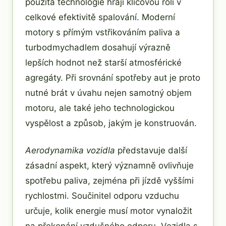
použitá technologie hrají klíčovou roli v
celkové efektivitě spalování. Moderní
motory s přímým vstřikováním paliva a
turbodmychadlem dosahují výrazně
lepších hodnot než starší atmosférické
agregáty. Při srovnání spotřeby aut je proto
nutné brát v úvahu nejen samotný objem
motoru, ale také jeho technologickou
vyspělost a způsob, jakým je konstruován.
Aerodynamika vozidla
představuje další
zásadní aspekt, který významně ovlivňuje
spotřebu paliva, zejména při jízdě vyššími
rychlostmi. Součinitel odporu vzduchu
určuje, kolik energie musí motor vynaložit
na překonání vzdušného odporu. Vozidla s