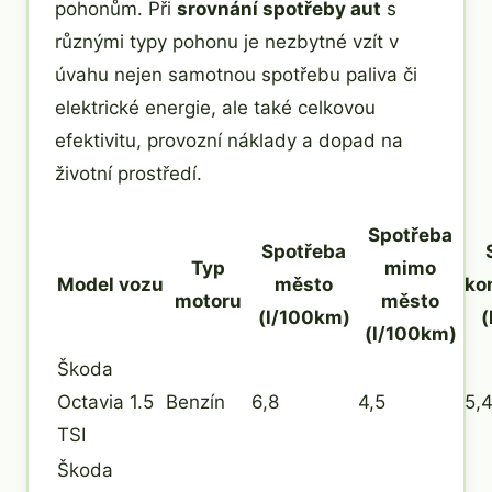
pohonům. Při
srovnání spotřeby aut
s
různými typy pohonu je nezbytné vzít v
úvahu nejen samotnou spotřebu paliva či
elektrické energie, ale také celkovou
efektivitu, provozní náklady a dopad na
životní prostředí.
Spotřeba
Spotřeba
Typ
mimo
Model vozu
město
ko
motoru
město
(l/100km)
(
(l/100km)
Škoda
Octavia 1.5
Benzín
6,8
4,5
5,
TSI
Škoda