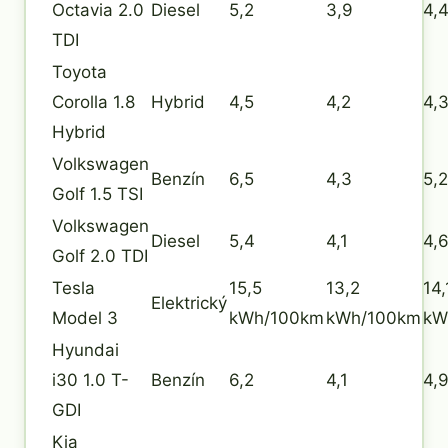
Octavia 2.0
Diesel
5,2
3,9
4,
TDI
Toyota
Corolla 1.8
Hybrid
4,5
4,2
4,
Hybrid
Volkswagen
Benzín
6,5
4,3
5,2
Golf 1.5 TSI
Volkswagen
Diesel
5,4
4,1
4,
Golf 2.0 TDI
Tesla
15,5
13,2
14,
Elektrický
Model 3
kWh/100km
kWh/100km
kW
Hyundai
i30 1.0 T-
Benzín
6,2
4,1
4,
GDI
Kia