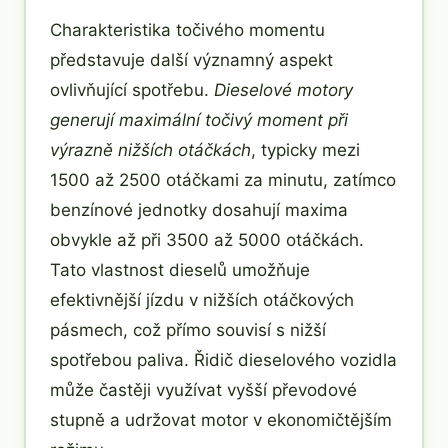
Charakteristika točivého momentu
představuje další významný aspekt
ovlivňující spotřebu.
Dieselové motory
generují maximální točivý moment při
výrazně nižších otáčkách
, typicky mezi
1500 až 2500 otáčkami za minutu, zatímco
benzínové jednotky dosahují maxima
obvykle až při 3500 až 5000 otáčkách.
Tato vlastnost dieselů umožňuje
efektivnější jízdu v nižších otáčkových
pásmech, což přímo souvisí s nižší
spotřebou paliva. Řidič dieselového vozidla
může častěji využívat vyšší převodové
stupně a udržovat motor v ekonomičtějším