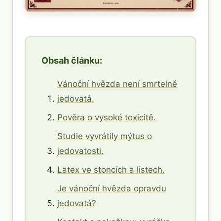
Obsah článku:
Vánoční hvězda není smrtelně
jedovatá.
Pověra o vysoké toxicitě.
Studie vyvrátily mýtus o
jedovatosti.
Latex ve stoncích a listech.
Je vánoční hvězda opravdu
jedovatá?