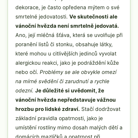
dekorace, je často opředena mýtem o své
smrtelné jedovatosti.
Ve skutečnosti ale
vánoční hvězda není smrtelně jedovatá.
Ano, její mléčná šťáva, která se uvolňuje při
poranění listů či stonku, obsahuje látky,
které mohou u citlivějších jedinců vyvolat
alergickou reakci, jako je podráždění kůže
nebo očí.
Problémy se ale obvykle omezí
na mírné svědění či zarudnutí a rychle
odezní.
Je důležité si uvědomit, že
vánoční hvězda nepředstavuje vážnou
hrozbu pro lidské zdraví.
Stačí dodržovat
základní pravidla opatrnosti, jako je
umístění rostliny mimo dosah malých dětí a
domácích mazlíčků a opatrnost při