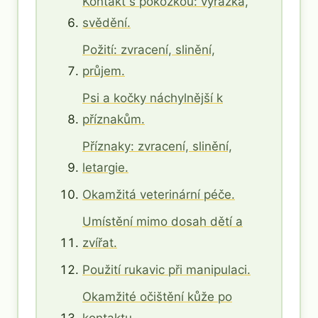
Kontakt s pokožkou: vyrážka,
svědění.
Požití: zvracení, slinění,
průjem.
Psi a kočky náchylnější k
příznakům.
Příznaky: zvracení, slinění,
letargie.
Okamžitá veterinární péče.
Umístění mimo dosah dětí a
zvířat.
Použití rukavic při manipulaci.
Okamžité očištění kůže po