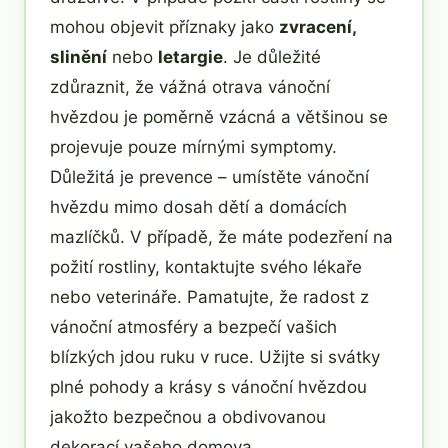
mohou objevit příznaky jako
zvracení,
slinění
nebo
letargie
. Je důležité
zdůraznit, že vážná otrava vánoční
hvězdou je poměrně vzácná a většinou se
projevuje pouze mírnými symptomy.
Důležitá je prevence – umístěte vánoční
hvězdu mimo dosah dětí a domácích
mazlíčků. V případě, že máte podezření na
požití rostliny, kontaktujte svého lékaře
nebo veterináře. Pamatujte, že radost z
vánoční atmosféry a bezpečí vašich
blízkých jdou ruku v ruce. Užijte si svátky
plné pohody a krásy s vánoční hvězdou
jakožto bezpečnou a obdivovanou
dekorací vašeho domova.