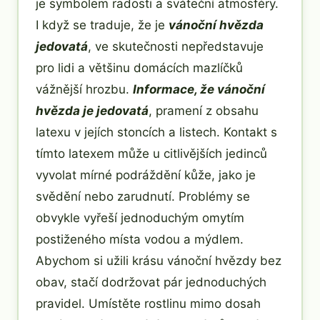
je symbolem radosti a sváteční atmosféry.
I když se traduje, že je
vánoční hvězda
jedovatá
, ve skutečnosti nepředstavuje
pro lidi a většinu domácích mazlíčků
vážnější hrozbu.
Informace, že vánoční
hvězda je jedovatá
, pramení z obsahu
latexu v jejích stoncích a listech. Kontakt s
tímto latexem může u citlivějších jedinců
vyvolat mírné podráždění kůže, jako je
svědění nebo zarudnutí. Problémy se
obvykle vyřeší jednoduchým omytím
postiženého místa vodou a mýdlem.
Abychom si užili krásu vánoční hvězdy bez
obav, stačí dodržovat pár jednoduchých
pravidel. Umístěte rostlinu mimo dosah