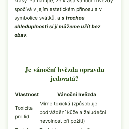
krásy. Pamatujte, že krása vánoční hvězdy
spočívá v jejím estetickém přínosu a v
symbolice svátků, a
s trochou
ohleduplnosti si ji můžeme užít bez
obav
.
Je vánoční hvězda opravdu
jedovatá?
Vlastnost
Vánoční hvězda
Mírně toxická (způsobuje
Toxicita
podráždění kůže a žaludeční
pro lidi
nevolnost při požití)