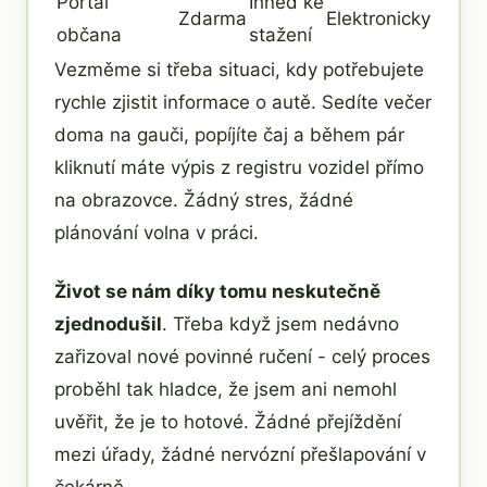
Portál
Ihned ke
Zdarma
Elektronicky
občana
stažení
Vezměme si třeba situaci, kdy potřebujete
rychle zjistit informace o autě. Sedíte večer
doma na gauči, popíjíte čaj a během pár
kliknutí máte výpis z registru vozidel přímo
na obrazovce. Žádný stres, žádné
plánování volna v práci.
Život se nám díky tomu neskutečně
zjednodušil
. Třeba když jsem nedávno
zařizoval nové povinné ručení - celý proces
proběhl tak hladce, že jsem ani nemohl
uvěřit, že je to hotové. Žádné přejíždění
mezi úřady, žádné nervózní přešlapování v