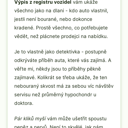
Výpis z registru vozidel
vám ukáže
všechno jako na dlani - kdo auto vlastnil,
jestli není bourané, nebo dokonce
kradené. Prostě všechno, co potřebujete
vědět, než plácnete prodejci na nabídku.
Je to vlastně jako detektivka - postupně
odkrýváte příběh auta, které vás zajímá. A
věřte mi, někdy jsou to příběhy pěkně
zajímavé. Kolikrát se třeba ukáže, že ten
nebouraný skvost má za sebou víc návštěv
servisu než průměrný hypochondr u
doktora.
Pár kliků myší
vám může ušetřit spoustu
peněz a nervů. Není to skvělé, jak nám