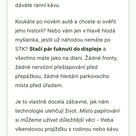
dáváte ranní kávu.
Koukáte po novém autě a chcete si ověřit
jeho historii? Nebo vám jen v hlavě hlodá
myšlenka, jestli už náhodou nemáte po
STK?
Stačí pár ťuknutí do displeje
a
všechno máte jako na dlani. Žádné fronty,
žádné nervózní přešlapování před
přepážkou, žádné hledání parkovacího
místa před úřadem.
Je to vlastně docela zábavné, jak nám
technologie ulehčují život.
Místo papírování
si můžeme užívat důležitější věci
- třeba
víkendovou projížďku s rodinou nebo kávu