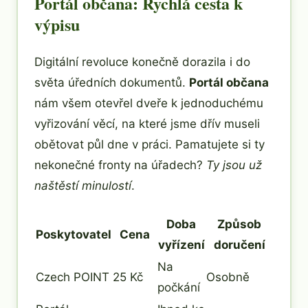
Portál občana: Rychlá cesta k
výpisu
Digitální revoluce konečně dorazila i do
světa úředních dokumentů.
Portál občana
nám všem otevřel dveře k jednoduchému
vyřizování věcí, na které jsme dřív museli
obětovat půl dne v práci. Pamatujete si ty
nekonečné fronty na úřadech?
Ty jsou už
naštěstí minulostí
.
Doba
Způsob
Poskytovatel
Cena
vyřízení
doručení
Na
Czech POINT
25 Kč
Osobně
počkání