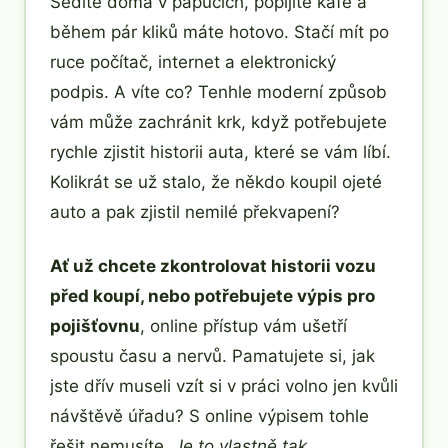
Sedíte doma v papučích, popíjíte kafe a
během pár kliků máte hotovo. Stačí mít po
ruce počítač, internet a elektronický
podpis. A víte co? Tenhle moderní způsob
vám může zachránit krk, když potřebujete
rychle zjistit historii auta, které se vám líbí.
Kolikrát se už stalo, že někdo koupil ojeté
auto a pak zjistil nemilé překvapení?
Ať už chcete zkontrolovat historii vozu
před koupí, nebo potřebujete výpis pro
pojišťovnu
, online přístup vám ušetří
spoustu času a nervů. Pamatujete si, jak
jste dřív museli vzít si v práci volno jen kvůli
návštěvě úřadu? S online výpisem tohle
řešit nemusíte.
Je to vlastně tak