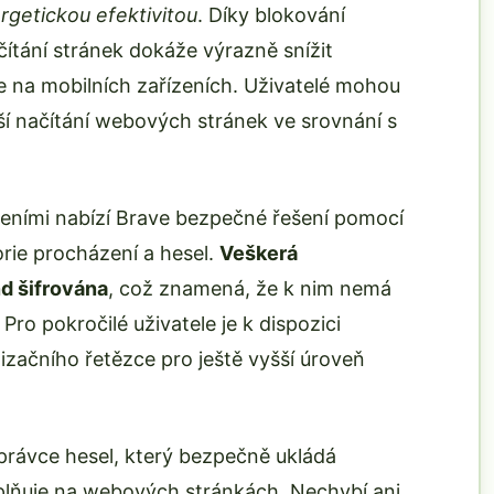
ergetickou efektivitou
. Díky blokování
ítání stránek dokáže výrazně snížit
ie na mobilních zařízeních. Uživatelé mohou
í načítání webových stránek ve srovnání s
zeními nabízí Brave bezpečné řešení pomocí
orie procházení a hesel.
Veškerá
d šifrována
, což znamená, že k nim nemá
ro pokročilé uživatele je k dispozici
začního řetězce pro ještě vyšší úroveň
právce hesel, který bezpečně ukládá
yplňuje na webových stránkách. Nechybí ani