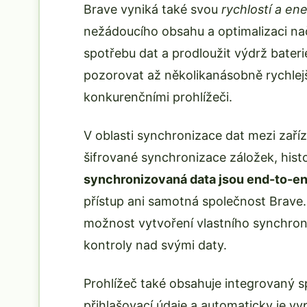
Brave vyniká také svou
rychlostí a en
nežádoucího obsahu a optimalizaci nač
spotřebu dat a prodloužit výdrž bater
pozorovat až několikanásobně rychlejš
konkurenčními prohlížeči.
V oblasti synchronizace dat mezi zaří
šifrované synchronizace záložek, hist
synchronizovaná data jsou end-to-en
přístup ani samotná společnost Brave. P
možnost vytvoření vlastního synchroni
kontroly nad svými daty.
Prohlížeč také obsahuje integrovaný s
přihlašovací údaje a automaticky je v