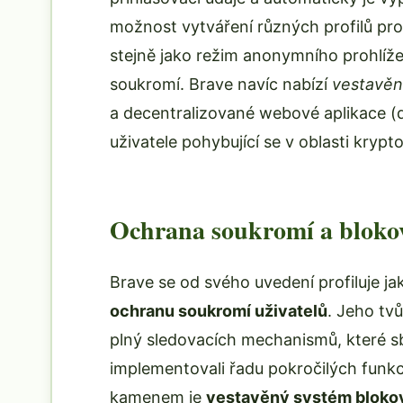
možnost vytváření různých profilů pro
stejně jako režim anonymního prohlíž
soukromí. Brave navíc nabízí
vestavěn
a decentralizované webové aplikace (dA
uživatele pohybující se v oblasti kryp
Ochrana soukromí a bloko
Brave se od svého uvedení profiluje ja
ochranu soukromí uživatelů
. Jeho tvů
plný sledovacích mechanismů, které sb
implementovali řadu pokročilých funk
kamenem je
vestavěný systém blokov