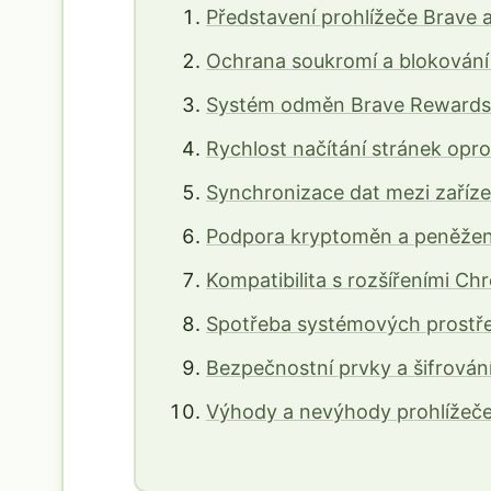
Představení prohlížeče Brave a
Ochrana soukromí a blokování
Systém odměn Brave Rewards
Rychlost načítání stránek opro
Synchronizace dat mezi zaříze
Podpora kryptoměn a peněže
Kompatibilita s rozšířeními C
Spotřeba systémových prostře
Bezpečnostní prvky a šifrován
Výhody a nevýhody prohlížeč