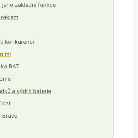
 jeho základní funkce
 reklam
ti konkurenci
ními
nka BAT
hrome
dků a výdrž baterie
í dat
e Brave