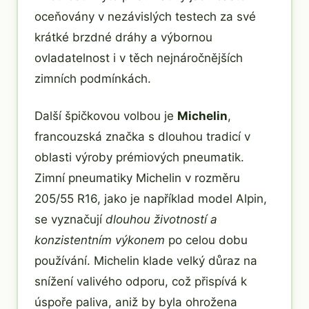
oceňovány v nezávislých testech za své
krátké brzdné dráhy a výbornou
ovladatelnost i v těch nejnáročnějších
zimních podmínkách.
Další špičkovou volbou je
Michelin
,
francouzská značka s dlouhou tradicí v
oblasti výroby prémiových pneumatik.
Zimní pneumatiky Michelin v rozměru
205/55 R16, jako je například model Alpin,
se vyznačují
dlouhou životností a
konzistentním výkonem
po celou dobu
používání. Michelin klade velký důraz na
snížení valivého odporu, což přispívá k
úspoře paliva, aniž by byla ohrožena