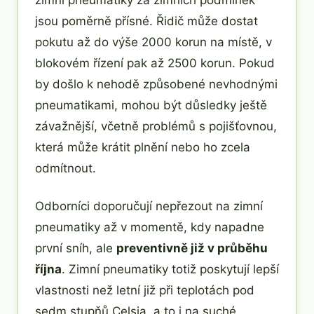
zimní pneumatiky za zimních podmínek
jsou poměrně přísné. Řidič může dostat
pokutu až do výše 2000 korun na místě, v
blokovém řízení pak až 2500 korun. Pokud
by došlo k nehodě způsobené nevhodnými
pneumatikami, mohou být důsledky ještě
závažnější, včetně problémů s pojišťovnou,
která může krátit plnění nebo ho zcela
odmítnout.
Odborníci doporučují nepřezout na zimní
pneumatiky až v momentě, kdy napadne
první sníh, ale
preventivně již v průběhu
října
. Zimní pneumatiky totiž poskytují lepší
vlastnosti než letní již při teplotách pod
sedm stupňů Celsia, a to i na suché